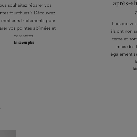
après-s
ous souhaitez réparer vos
ntes fourchues ? Découvrez
 meilleurs traitements pour
Lorsque vos
arer vos pointes abîmées et
ils ont non 
cassantes.
terne et sont
En savoir plus
mais des 
également se
l
En
s