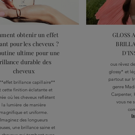
ment obtenir un effet
GLOSS A
lant pour les cheveux ?
BRILL
outine ultime pour une
D'I
rillance durable des
ous rêvez de
cheveux
glossy* et l
partout sur I
**effet brillance capillaire**
genre Madi
t cette finition éclatante et
Carpenter, 
trée où les cheveux reflètent
vous ne 
la lumière de manière
co
magnifique et uniforme.
En
Imaginez des longueurs
euses, une brillance saine et
 cheveux qui tombent avec