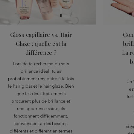
Gloss capillaire vs. Hair
Com
Glaze : quelle est la
bril
différence ?
La r
b
Lors de ta recherche du soin
brillance idéal, tu as
probablement rencontré à la fois
Un 
le hair gloss et le hair glaze. Bien
es
que les deux traitements
lus
procurent plus de brillance et
une apparence saine, ils
fonctionnent différemment,
conviennent à des besoins
soy
différents et diffèrent en termes
des