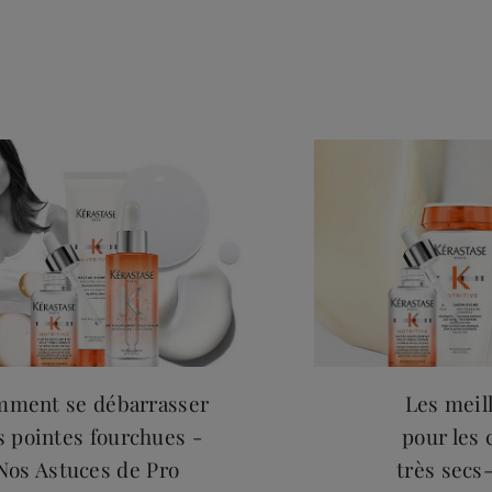
ment se débarrasser
Les meil
s pointes fourchues -
pour les 
Nos Astuces de Pro
très secs