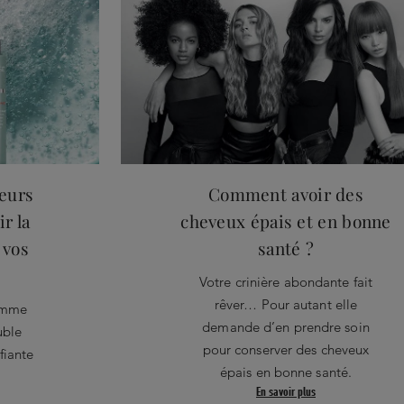
leurs
Comment avoir des
r la
cheveux épais et en bonne
 vos
santé ?
Votre crinière abondante fait
rêver… Pour autant elle
amme
demande d’en prendre soin
uble
pour conserver des cheveux
fiante
épais en bonne santé.
En savoir plus