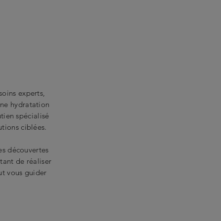
oins experts,
ne hydratation
tien spécialisé
tions ciblées.
des découvertes
tant de réaliser
ut vous guider