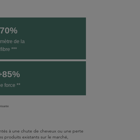
70%
mètre de la
fibre ***
+85%
e force **
risante
frontés à une chute de cheveux ou une perte
s produits existants sur le marché,