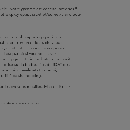
la clé. Notre gamme est concise, avec ses 5
tre spray épaississant et/ou notre cire pour
le meilleur shampooing quotidien
ouhaitent renforcer leurs cheveux et
dit, c'est notre nouveau shampooing
l est parfait si vous vous lavez les
pooing qui nettoie, hydrate, et adoucit
utilisé sur la barbe. Plus de 80%* des
ur cuir chevelu était rafraîchi,
r utilisé ce shampooing.
r les cheveux mouillés. Masser. Rincer
 Bain de Masse Épaississant.