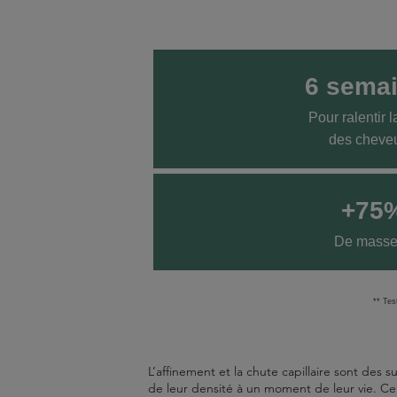
6 sema
Pour ralentir l
des cheveu
+75
De masse
** Tes
L’affinement et la chute capillaire sont des
de leur densité à un moment de leur vie. Ceu