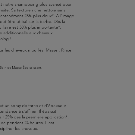
t notre shampooing plus avancé pour
sité. Sa texture riche nettoie sans
stantanément 28% plus doux*. A l’image
ut être utilisé sur la barbe. Dès la
pillaire est 38% plus importante*,
re additionnelle aux cheveux.
oing !
r les cheveux mouillés. Masser. Rincer
 Bain de Masse Épaississant.
st un spray de force et d'épaisseur
tendance à s’affiner. Il épaissit
de +25% dès la première application*.
ure pendant 24 heures. Il est
cipliner les cheveux.