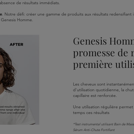
l’absence de résultats immédiats.
e
. Notre défi: créer une gamme de produits aux résultats redensifiant i
me Genesis Homme.
Genesis Homm
promesse de r
première utili
Les cheveux sont instantanément
d'utilisation quotidienne, la chut
capillaire est renforcée.
Une utilisation régulière permet
temps ces résultats
*Test instrumental utilisant Bain de Mas
Sérum Anti-Chute Fortifiant