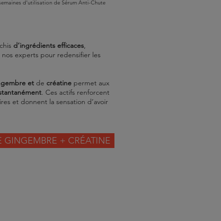
semaines d'utilisation de Sérum Anti-Chute
ichis
d’ingrédients efficaces
,
nos experts pour redensifier les
ngembre et
de
créatine
permet aux
stantanément
. Ces actifs renforcent
ires et donnent la sensation d’avoir
E GINGEMBRE + CRÉATINE