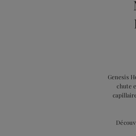
Genesis H
chute e
capillai
Découvr