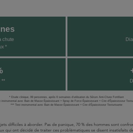
ines
a chute
Dia
x *
%
 **
D
* Etude clinique, 99 personnes, après 6 semaines d’utilisation du Sérum Anti-Chute Fortifiant
t instrumental avec Bain de Masse Épaississant + Spray de Force Épaississant + Cire d’Épaississeur Textu
*** Test instrumental avec Bain de Masse Épaississant + Cire d’Épaississeur Texturisante
 sujets difficiles à aborder. Pas de panique, 70 % des hommes sont con
x qui ont décidé de traiter ces problématiques se disent insatisfaits de