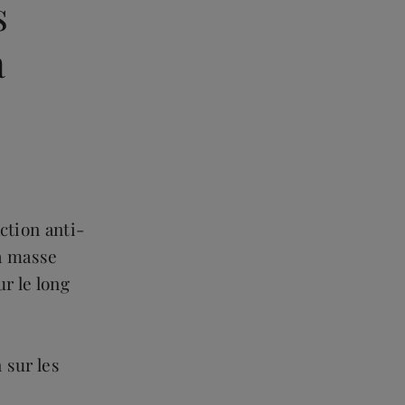
s
a
tion anti-
la masse
r le long
 sur les