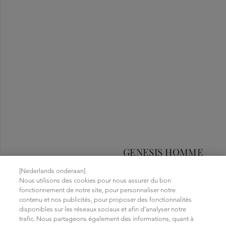
GENESIS HOMME
[Nederlands onderaan]
Pour la chute de cheveux et la perte de densité chez
Nous utilisons des cookies pour nous assurer du bon
tous les hommes.
fonctionnement de notre site, pour personnaliser notre
contenu et nos publicités, pour proposer des fonctionnalités
disponibles sur les réseaux sociaux et afin d’analyser notre
trafic. Nous partageons également des informations, quant à