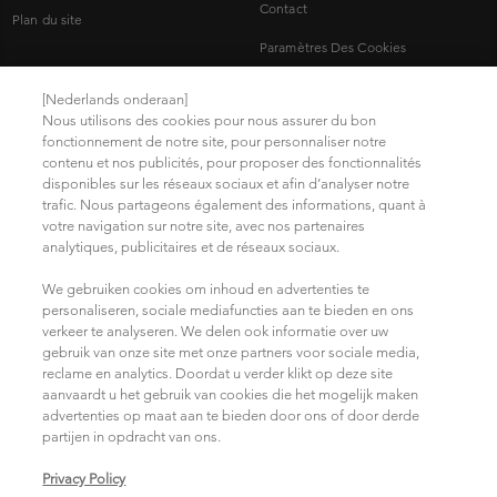
Contact
Plan du site
Paramètres Des Cookies
Mentions légales
[Nederlands onderaan]
Nous utilisons des cookies pour nous assurer du bon
Politique de confidentialité
fonctionnement de notre site, pour personnaliser notre
contenu et nos publicités, pour proposer des fonctionnalités
Trouvez votre salon
disponibles sur les réseaux sociaux et afin d’analyser notre
Conditions d'Utilisation
trafic. Nous partageons également des informations, quant à
votre navigation sur notre site, avec nos partenaires
analytiques, publicitaires et de réseaux sociaux.
NOUS REJOINDRE SUR LES RÉSEAUX SOCIAUX
We gebruiken cookies om inhoud en advertenties te
personaliseren, sociale mediafuncties aan te bieden en ons
verkeer te analyseren. We delen ook informatie over uw
gebruik van onze site met onze partners voor sociale media,
reclame en analytics. Doordat u verder klikt op deze site
aanvaardt u het gebruik van cookies die het mogelijk maken
advertenties op maat aan te bieden door ons of door derde
partijen in opdracht van ons.
Choisissez votre pays/région
Privacy Policy