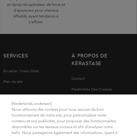
un spray récupérateur de force et
d'épaisseur pour cheveux
affaiblis ayant tendance à
s’affiner.
SERVICES
À PROPOS DE
KÉRASTASE
En salon : Fusio-Dose
Contact
Plan du site
Paramètres Des Cookies
Mentions légales
[Nederlands onderaan]
Nous utilisons des cookies pour nous assurer du bon
Politique de confidentialité
fonctionnement de notre site, pour personnaliser notre
contenu et nos publicités, pour proposer des fonctionnalités
Trouvez votre salon
disponibles sur les réseaux sociaux et afin d’analyser notre
Conditions d'Utilisation
trafic. Nous partageons également des informations, quant à