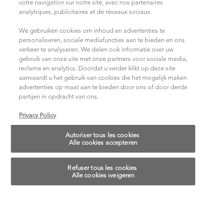
votre navigation sur notre site, avec nos partenaires
analytiques, publicitaires et de réseaux sociaux.
NOUS REJOINDRE SUR LES RÉSEAUX SOCIAUX
We gebruiken cookies om inhoud en advertenties te
personaliseren, sociale mediafuncties aan te bieden en ons
verkeer te analyseren. We delen ook informatie over uw
gebruik van onze site met onze partners voor sociale media,
reclame en analytics. Doordat u verder klikt op deze site
aanvaardt u het gebruik van cookies die het mogelijk maken
advertenties op maat aan te bieden door ons of door derde
partijen in opdracht van ons.
Choisissez votre pays/région
Privacy Policy
Autoriser tous les cookies
14, rue Royale 75008 PARIS
Alle cookies accepteren
[email protected]
Refuser tous les cookies
© 2018 Kérastase. Tous droits réservés.
Alle cookies weigeren
Paramètres des cookies
Cookie-instellingen