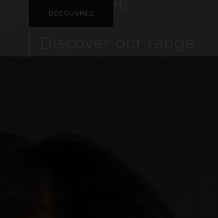
DÉCOUVREZ
Discover our range
of refillable haircare.