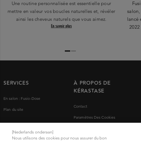
Une routine personnalisée est essentielle pour
Fusi
mettre en valeur vos boucles naturelles et, révéler
salon,
ainsi les cheveux naturels que vous aimez.
lancé 
En savoir plus
2022 
SERVICES
À PROPOS DE
KÉRASTASE
En salon : Fusio-Dose
Contact
Plan du site
Paramètres Des Cookies
Mentions légales
[Nederlands onderaan]
Nous utilisons des cookies pour nous assurer du bon
Politique de confidentialité