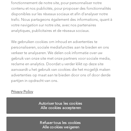
fonctionnement de notre site, pour personnaliser notre
contenu et nos publicités, pour proposer des fonctionnalités
Trouvez votre salon
disponibles sur les réseaux sociaux et afin d’analyser notre
Conditions d'Utilisation
trafic. Nous partageons également des informations, quant à
votre navigation sur notre site, avec nos partenaires
analytiques, publicitaires et de réseaux sociaux.
NOUS REJOINDRE SUR LES RÉSEAUX SOCIAUX
We gebruiken cookies om inhoud en advertenties te
personaliseren, sociale mediafuncties aan te bieden en ons
verkeer te analyseren. We delen ook informatie over uw
gebruik van onze site met onze partners voor sociale media,
reclame en analytics. Doordat u verder klikt op deze site
aanvaardt u het gebruik van cookies die het mogelijk maken
advertenties op maat aan te bieden door ons of door derde
partijen in opdracht van ons.
Choisissez votre pays/région
Privacy Policy
Autoriser tous les cookies
14, rue Royale 75008 PARIS
Alle cookies accepteren
[email protected]
Refuser tous les cookies
© 2018 Kérastase. Tous droits réservés.
Alle cookies weigeren