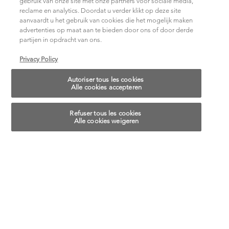
gebruik van onze site met onze partners voor sociale media,
reclame en analytics. Doordat u verder klikt op deze site
Vous Convient, Pour Une Chevelure De Rêve
aanvaardt u het gebruik van cookies die het mogelijk maken
advertenties op maat aan te bieden door ons of door derde
Une routine personnalisée est essentielle pour mettre en
partijen in opdracht van ons.
valeur vos boucles naturelles et, révéler ainsi les cheveux
naturels que vous aimez.
Privacy Policy
En savoir plus
Autoriser tous les cookies
Alle cookies accepteren
Refuser tous les cookies
Alle cookies weigeren
Paramètres des cookies
Cookie-instellingen
SERVICES
À PROPOS DE
KÉRASTASE
En salon : Fusio-Dose
Contact
Plan du site
Paramètres Des Cookies