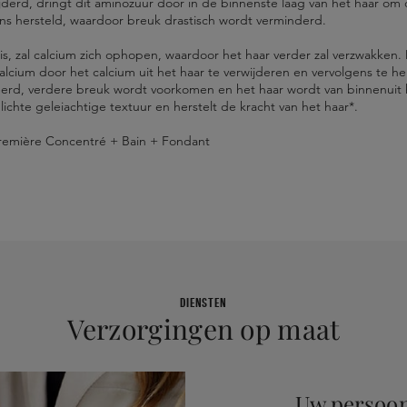
wijderd, dringt dit aminozuur door in de binnenste laag van het haar o
ns hersteld, waardoor breuk drastisch wordt verminderd.
is, zal calcium zich ophopen, waardoor het haar verder zal verzwakken
calcium door het calcium uit het haar te verwijderen en vervolgens te he
seerd, verdere breuk wordt voorkomen en het haar wordt van binnenuit
lichte geleiachtige textuur en herstelt de kracht van het haar*.
Première Concentré + Bain + Fondant
ER / EAU • GLYCERIN • CETEARYL ALCOHOL • DISTARCH PHOSPHATE
water spoelen.
kdroog haar.
NE GLYCOL • PHENOXYETHANOL • PEG-150/DECYL ALCOHOL/SMDI
eren.
CETH-10 • HYDROLYZED VEGETABLE PROTEIN PG-PROPYL SILANETRI
STEARATE • LINALOOL • SODIUM HYDROXIDE • STEARETH-6 • TRI
UM / FRAGRANCE (F.I.L. N70029988/1).
DIENSTEN
Verzorgingen op maat
Uw persoon