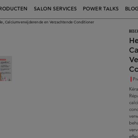
RODUCTEN
SALON SERVICES
POWER TALKS
BLO
de, Calciumverwijderende en Verzachtende Conditioner
BESC
He
Ca
Ve
Co
Pr
Kéra
Répa
calc
cond
verw
beha
ver
effe