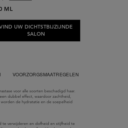
0 ML
VIND UW DICHTSTBIJZIJNDE
SALON
N
VOORZORGSMAATREGELEN
astase voor alle soorten beschadigd haar.
 een dubbel effect, waardoor zachtheid,
ijk worden de hydratatie en de soepelheid
te verwijderen en dofheid en stijfheid te