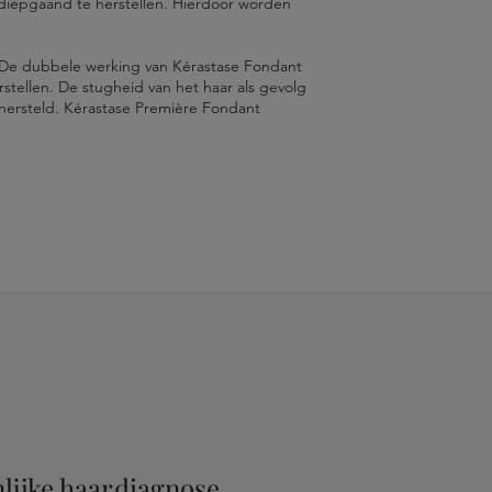
m diepgaand te herstellen. Hierdoor worden
. De dubbele werking van Kérastase Fondant
rstellen. De stugheid van het haar als gevolg
 hersteld. Kérastase Première Fondant
 • QUATERNIUM-87 • DIMETHICONE •
 COPOLYMER • AMODIMETHICONE •
OL • GLYCINE • CITRIC ACID •
DECETH-3 • CITRAL • SODIUM BENZOATE •
lijke haardiagnose