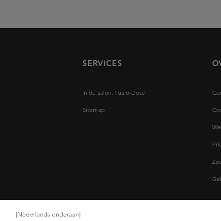
SERVICES
O
In de salon: Fusio-Dose
Con
Sitemap
Coo
Wet
Pri
Zoe
Ge
[Nederlands onderaan]