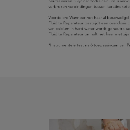
neutraliseren. Glycine: zodra calcium is ver
verbroken verbindingen tussen keratinekete
Voordelen: Wanneer het haar al beschadigd 
Fluidité Réparateur bestrijdt een overdosis 
van calcium in hard water wordt geneutrali
Fluidité Réparateur omhult het haar met zijn 
*Instrumentele test na 6 toepassingen van 
Onmiddelijke hydratatie.
STAP 1
1282204 A1 - INGREDIENTS: AQUA / WAT
Bij contact met de ogen, onmiddellijk met 
. Aanbrengen op gewassen, handdoe
STAP 2
BEHENTRIMONIUM CHLORIDE • PROPYLE
. In de lengten en de punten inmass
Neutraliseert stijfheid.
STAP 3
LIMONENE • ISOPROPYL ALCOHOL • TRIDE
. 3 tot 5 minuten laten inwerken.
STAP 4
CHLORHEXIDINE DIGLUCONATE • PEG-100 
. Uitspoelen.
Versoepelend.
ACETIC ACID • POTASSIUM SORBATE • PARF
Glansherstellend.
Met Citroenzuur en Glycine.