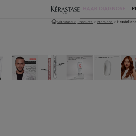
HAAR DIAGNOSE
P
Kérastase
>
Products
>
Premiere
>
Herstellen