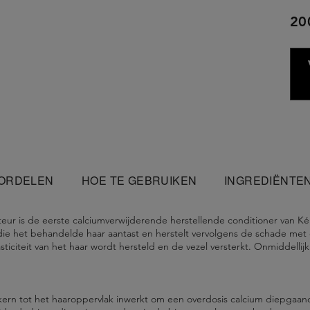
20
ORDELEN
HOE TE GEBRUIKEN
INGREDIËNTE
eur is de eerste calciumverwijderende herstellende conditioner van Kér
die het behandelde haar aantast en herstelt vervolgens de schade met
sticiteit van het haar wordt hersteld en de vezel versterkt. Onmiddell
kern tot het haaroppervlak inwerkt om een overdosis calcium diepgaand 