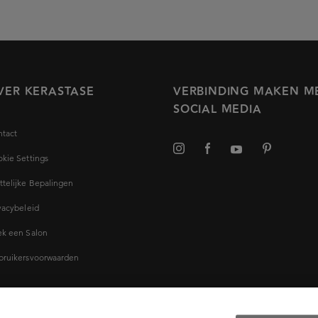
VER KERASTASE
VERBINDING MAKEN M
SOCIAL MEDIA
tact
kie Settings
telijke Bepalingen
vacybeleid
k een Salon
bruikersvoorwaarden