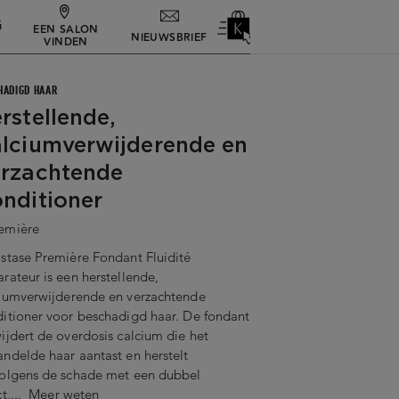
G
EEN SALON
NIEUWSBRIEF
VINDEN
HADIGD HAAR
rstellende,
lciumverwijderende en
rzachtende
nditioner
emière
stase Première Fondant Fluidité
rateur is een herstellende,
iumverwijderende en verzachtende
itioner voor beschadigd haar. De fondant
ijdert de overdosis calcium die het
ndelde haar aantast en herstelt
volgens de schade met een dubbel
ct,...
Meer weten