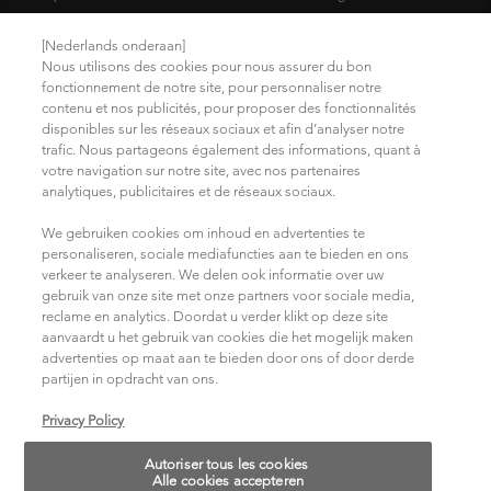
Wettelijke Bepalingen
[Nederlands onderaan]
Nous utilisons des cookies pour nous assurer du bon
Privacybeleid
fonctionnement de notre site, pour personnaliser notre
contenu et nos publicités, pour proposer des fonctionnalités
Zoek een Salon
disponibles sur les réseaux sociaux et afin d’analyser notre
Gebruikersvoorwaarden
trafic. Nous partageons également des informations, quant à
votre navigation sur notre site, avec nos partenaires
analytiques, publicitaires et de réseaux sociaux.
VERBINDING MAKEN MET SOCIAL MEDIA
We gebruiken cookies om inhoud en advertenties te
personaliseren, sociale mediafuncties aan te bieden en ons
verkeer te analyseren. We delen ook informatie over uw
gebruik van onze site met onze partners voor sociale media,
reclame en analytics. Doordat u verder klikt op deze site
aanvaardt u het gebruik van cookies die het mogelijk maken
advertenties op maat aan te bieden door ons of door derde
partijen in opdracht van ons.
Kies je land
Privacy Policy
Autoriser tous les cookies
14, rue Royale 75008 PARIS
Alle cookies accepteren