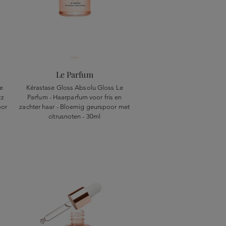
Le Parfum
ze
Kérastase Gloss Absolu Gloss Le
zz
Parfum - Haarparfum voor fris en
oor
zachter haar - Bloemig geurspoor met
citrusnoten - 30ml