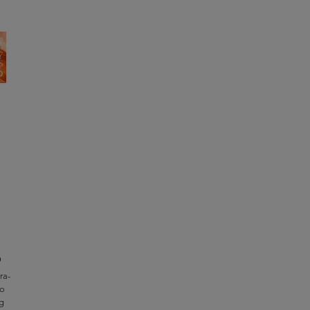
o
ra-
oo
g