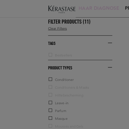
HAAR DIAGNOSE
P
FILTER PRODUCTS
(11)
Clear Filters
TAGS
Bestsellers
PRODUCT TYPES
Conditioner
Conditioners & Masks
Hittebescherming
Leave-in
Parfum
Masque
Mousses and Gels