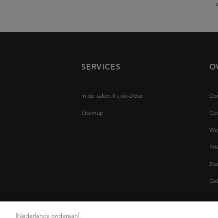
SERVICES
O
In de salon: Fusio-Dose
Con
Sitemap
Coo
Wet
Pri
Zoe
Ge
[Nederlands onderaan]