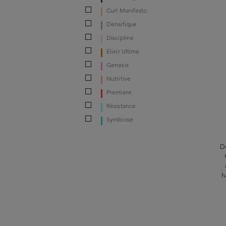
Curl Manifesto​
Densifique
Discipline
Elixir Ultime
Genesis
Nutritive
Premiere
Résistance
Symbiose
D
h