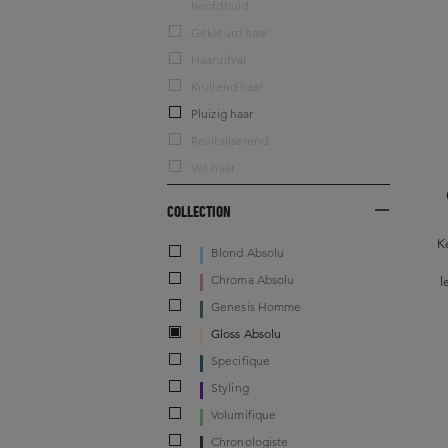
hoofdhuid
Gekleurd haar
Haaruitval
Krullend haar
Pluizig haar
Revitaliserend
Vet haar
COLLECTION
K
Blond Absolu
Chroma Absolu
l
Genesis Homme
Gloss Absolu
Specifique
Styling
Volumifique
Chronologiste