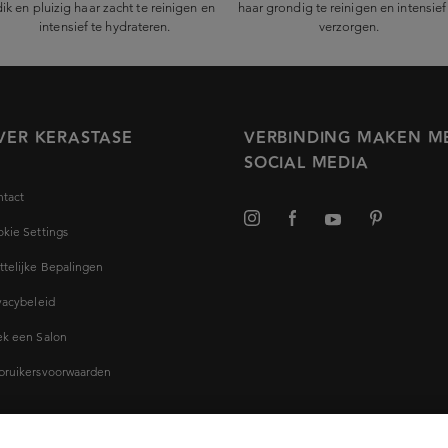
dik en pluizig haar zacht te reinigen en
haar grondig te reinigen en intensief
intensief te hydrateren.
verzorgen.
VER KERASTASE
VERBINDING MAKEN M
SOCIAL MEDIA
tact
kie Settings
telijke Bepalingen
vacybeleid
k een Salon
bruikersvoorwaarden