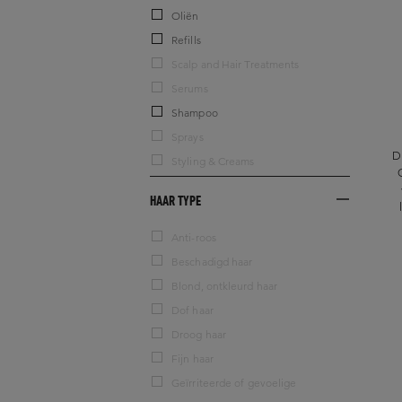
Oliën
Refills
Scalp and Hair Treatments
Serums
Shampoo
Sprays
D
Styling & Creams
HAAR TYPE
Anti-roos
Beschadigd haar
Blond, ontkleurd haar
Dof haar
Droog haar
Fijn haar
Geïrriteerde of gevoelige