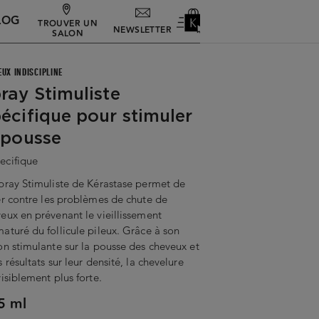
LOG
TROUVER UN
NEWSLETTER
SALON
EUX INDISCIPLINE
ray Stimuliste
écifique pour stimuler
 pousse
ecifique
pray Stimuliste de Kérastase permet de
er contre les problèmes de chute de
eux en prévenant le vieillissement
aturé du follicule pileux. Grâce à son
on stimulante sur la pousse des cheveux et
s résultats sur leur densité, la chevelure
visiblement plus forte.
5 ml