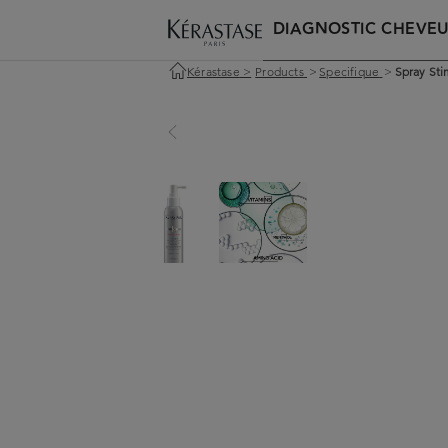
DIAGNOSTIC CHEVE
Kérastase
>
Products
>
Specifique
>
Spray Sti