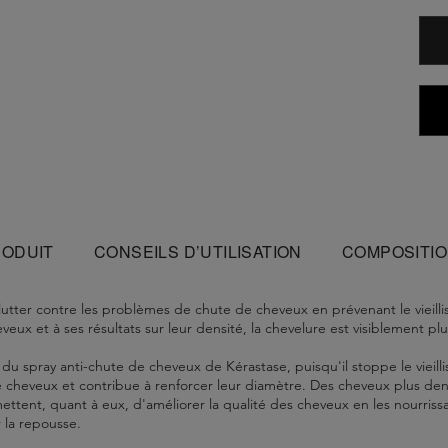
RODUIT
CONSEILS D’UTILISATION
COMPOSITI
utter contre les problèmes de chute de cheveux en prévenant le vieilli
eux et à ses résultats sur leur densité, la chevelure est visiblement plu
 du spray anti-chute de cheveux de Kérastase, puisqu'il stoppe le viei
 de cheveux et contribue à renforcer leur diamètre. Des cheveux plus de
tent, quant à eux, d'améliorer la qualité des cheveux en les nourrissant
 la repousse.