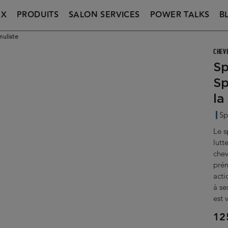
UX
PRODUITS
SALON SERVICES
POWER TALKS
B
muliste
CHEV
Sp
Sp
la
Sp
Le s
lutt
chev
prém
acti
à se
est 
12