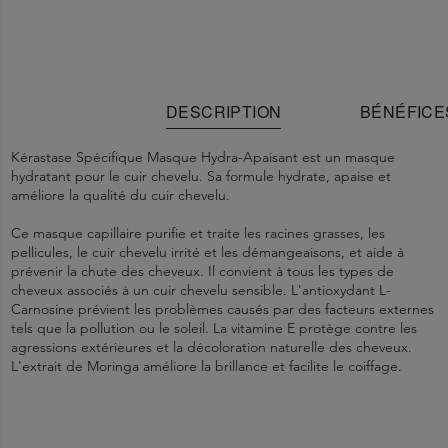
DESCRIPTION
BÉNÉFICE
Kérastase Spécifique Masque Hydra-Apaisant est un masque
hydratant pour le cuir chevelu. Sa formule hydrate, apaise et
améliore la qualité du cuir chevelu.
Ce masque capillaire purifie et traite les racines grasses, les
pellicules, le cuir chevelu irrité et les démangeaisons, et aide à
prévenir la chute des cheveux. Il convient à tous les types de
cheveux associés à un cuir chevelu sensible. L'antioxydant L-
Carnosine prévient les problèmes causés par des facteurs externes
tels que la pollution ou le soleil. La vitamine E protège contre les
agressions extérieures et la décoloration naturelle des cheveux.
L'extrait de Moringa améliore la brillance et facilite le coiffage.
Le cuir chevelu est à nouveau sain.
Étape 1
1154086 V - INGREDIENTS: AQUA / WATER • HYDROXYPROPYL
En cas de contact avec les yeux, les rincer immédiatement et
. Commencez par laver les cheveux avec un shampooing de
la gamme Kérastase Spécifique adapté à vos besoins capillaires,
STARCH PHOSPHATE • GLYCERIN • QUATERNIUM-87 • CETEARYL
abondamment.
La formule protège contre les agressions.
afin de traiter efficacement les problèmes spécifiques. Par
ALCOHOL • BEHENTRIMONIUM CHLORIDE • RHAMNOSE •