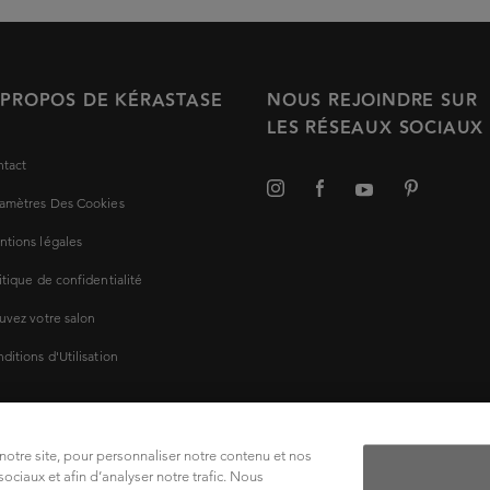
 PROPOS DE KÉRASTASE
NOUS REJOINDRE SUR
LES RÉSEAUX SOCIAUX
tact
amètres Des Cookies
tions légales
itique de confidentialité
uvez votre salon
ditions d'Utilisation
otre site, pour personnaliser notre contenu et nos
ociaux et afin d’analyser notre trafic. Nous