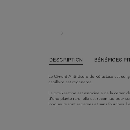
DESCRIPTION
BÉNÉFICES P
Le Ciment Anti-Usure de Kérastase est conçu 
capillaire est régénérée.
La pro-kératine est associée à de la céramide
d’une plante rare, elle est reconnue pour se
longueurs sont réparées et sans fourches. Les
La fibre capillaire est reconstituée et fortifiée
Appliquer sur cheveux lavés et essorés en le 
Aqua / Water - Sodium Laureth Sulfate - Gly
En cas de contact avec les yeux, les rince
routine capillaire avec le shampoing Bain F
Hexylene Glycol - Hydroxypropyl Guar Hydrox
Nourrit les cheveux sans les alourdir.
- Sodium Hyaluronate - Malva Sylvestris Flow