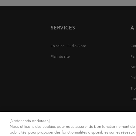
Aide à prévenir les pointes fourchues.
SERVICES
À
En salon : Fusio-Dose
Con
Plan du site
Par
Men
Pol
Tro
Con
[Nederlands onderaan]
Nous utilisons des cookies pour nous assurer du bon fonctionnement de n
Choisissez votre pays/région
publicités, pour proposer des fonctionnalités disponibles sur les réseaux s