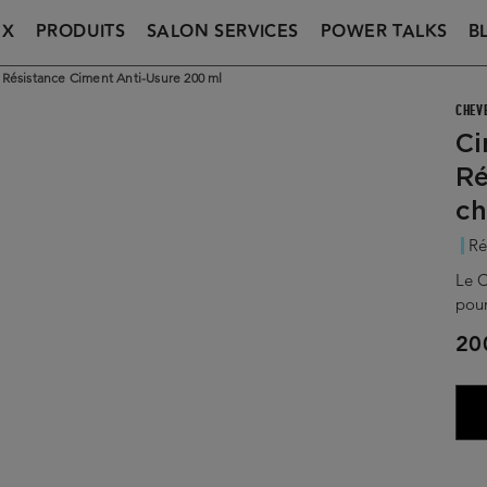
UX
PRODUITS
SALON SERVICES
POWER TALKS
B
 Résistance Ciment Anti-Usure 200 ml
CHEV
Ci
Ré
ch
Ré
Le C
pour
20