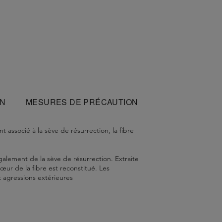
ON
MESURES DE PRÉCAUTION
associé à la sève de résurrection, la fibre
galement de la sève de résurrection. Extraite
œur de la fibre est reconstitué. Les
x agressions extérieures
s. Émulsionner, puis rincer. Compléter la
 - Sodium Benzoate - Sodium Hydroxide -
 Leontopodium Alpinum Flower / Leaf Extract
ance