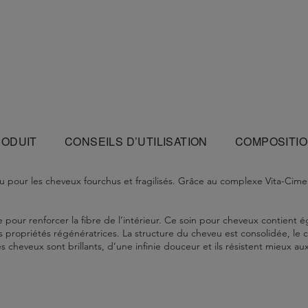
RODUIT
CONSEILS D’UTILISATION
COMPOSITI
pour les cheveux fourchus et fragilisés. Grâce au complexe Vita-Ciment 
 pour renforcer la fibre de l’intérieur. Ce soin pour cheveux contient é
s propriétés régénératrices. La structure du cheveu est consolidée, le c
 cheveux sont brillants, d’une infinie douceur et ils résistent mieux au
.
répartissant sur les longueurs et les pointes. Laisser poser 2 à 3 minute
cerin - Coco-Betaine - Sodium Chloride - Cocamide Mipa - Citric Acid
r immédiatement et abondamment.
orce Architecte, et le Ciment Thermique pour une meilleure réparation.
ypropyltrimonium Chloride - Salicylic Acid - Limonene - Tocopherol -
er Extract / Mallow Flower Extract - Potassium Sorbate - Parfum / Fragr