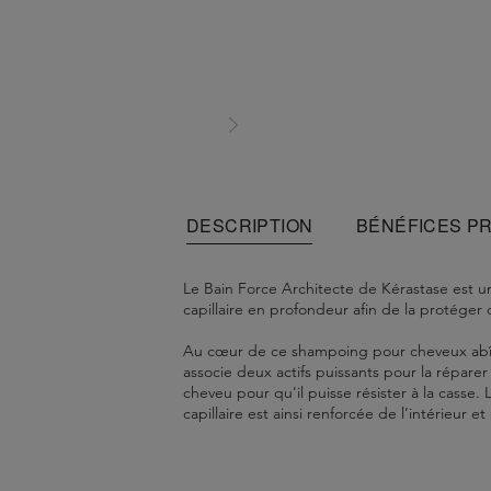
DESCRIPTION
BÉNÉFICES P
Le Bain Force Architecte de Kérastase est u
capillaire en profondeur afin de la protéger
Au cœur de ce shampoing pour cheveux abîmé
associe deux actifs puissants pour la réparer
cheveu pour qu'il puisse résister à la casse.
capillaire est ainsi renforcée de l’intérieur 
Les cheveux abîmés sont à la fois nettoyés e
Appliquer une noix sur cheveux mouillés, ma
Aqua / Water - Sodium Laureth Sulfate - Dis
En cas de contact avec les yeux, les rince
Émulsionner légèrement, puis rincer abonda
Sodium Benzoate - Sodium Methylparaben - 
Ne pas laisser à la portée des enfants.