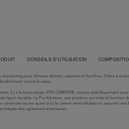
RODUIT
CONSEILS D’UTILISATION
COMPOSITI
n shampoing pour cheveux abîmés, cassants et fourchus. Grâce à sa techn
 durablement contre la casse.
s, il y a la technologie VITA-CIMENT®, conçue spécifiquement pour ai
 de façon durable. La Pro-Kératine, une protéine qui imite la fonction d
 Le céramide recrée quant à lui le ciment intercellulaire en assurant une
et protégée des agressions extérieures.
t réparés.
sser délicatement l'ensemble de la chevelure en commençant par le ha
odium Cocoamphodiacetate - Glycol Distearate - Sodium Laureth-8 Sulfa
r immédiatement et abondamment.
mment. Compléter la routine avec le Masque Force Architecte pour plu
Magnesium Laureth-8 Sulfate - Magnesium Laureth Sulfate - Sodium Ol