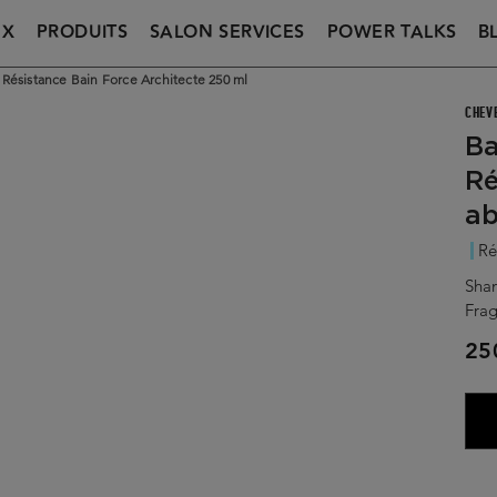
UX
PRODUITS
SALON SERVICES
POWER TALKS
B
 Résistance Bain Force Architecte 250 ml
CHEV
Ba
Ré
a
Ré
Sha
Frag
25