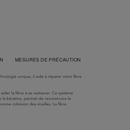
ON
MESURES DE PRÉCAUTION
ologie unique, il aide à réparer votre fibre
der la fibre à se restaurer. Ce système
e la kératine, permet de reconstruire le
 bonne cohésion des écailles. La fibre
ut du cuir chevelu, la nuque et les tempes.
te - Hexylene Glycol - Sodium Chloride -
s de résistance.
eth Sulfate - Hydroxypropyl Guar