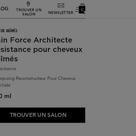
LOG
TROUVER UN
NEWSLETTER
SALON
EUX ABÎMÉS
in Force Architecte
sistance pour cheveux
bîmés
sistance
mpoing Reconstructeur Pour Cheveux
ilisés
0 ml
TROUVER UN SALON