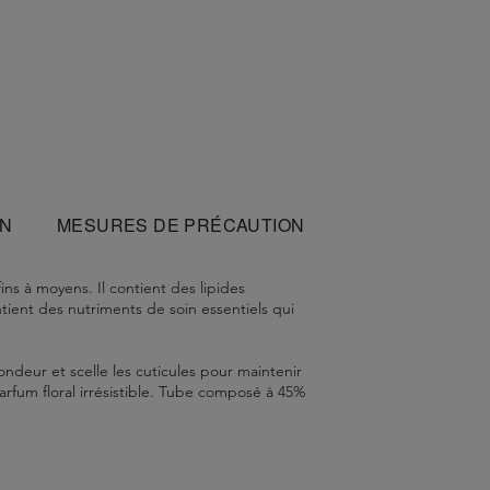
ON
MESURES DE PRÉCAUTION
ns à moyens. Il contient des lipides
ntient des nutriments de soin essentiels qui
ondeur et scelle les cuticules pour maintenir
arfum floral irrésistible. Tube composé à 45%