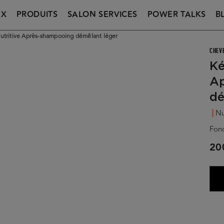
UX
PRODUITS
SALON SERVICES
POWER TALKS
B
Nutritive Après-shampooing démêlant léger
CHEV
Ké
A
dé
Nut
Fond
20