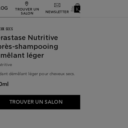
LOG
TROUVER UN
NEWSLETTER
SALON
EUX SECS
rastase Nutritive
près-shampooing
mêlant léger
ritive
ant démêlant léger pour cheveux secs.
0ml
TROUVER UN SALON