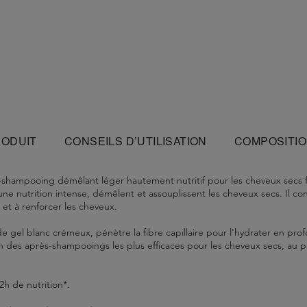
RODUIT
CONSEILS D’UTILISATION
COMPOSITI
ès-shampooing démêlant léger hautement nutritif pour les cheveux secs fi
ne nutrition intense, démêlent et assouplissent les cheveux secs. Il co
 et à renforcer les cheveux.
de gel blanc crémeux, pénètre la fibre capillaire pour l'hydrater en prof
'un des après-shampooings les plus efficaces pour les cheveux secs, au p
h de nutrition*.