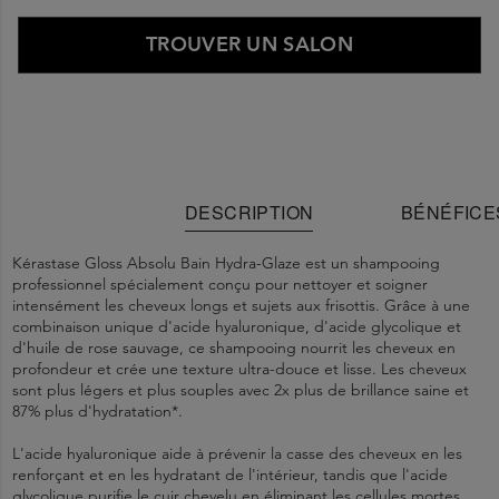
TROUVER UN SALON
DESCRIPTION
BÉNÉFICE
Kérastase Gloss Absolu Bain Hydra-Glaze est un shampooing
professionnel spécialement conçu pour nettoyer et soigner
intensément les cheveux longs et sujets aux frisottis. Grâce à une
combinaison unique d'acide hyaluronique, d'acide glycolique et
d'huile de rose sauvage, ce shampooing nourrit les cheveux en
profondeur et crée une texture ultra-douce et lisse. Les cheveux
sont plus légers et plus souples avec 2x plus de brillance saine et
87% plus d'hydratation*.
L'acide hyaluronique aide à prévenir la casse des cheveux en les
renforçant et en les hydratant de l'intérieur, tandis que l'acide
glycolique purifie le cuir chevelu en éliminant les cellules mortes.