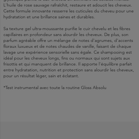
L'huile de rose sauvage rafraîchit, restaure et adoucit les cheveux.
Cette formule innovante resserre les cuticules du cheveu pour une
hydratation et une brillance saines et durables.
Sa texture gel ultra-moussante purifie le cuir chevelu et les fibres
capillaires en profondeur sans alourdir les cheveux. De plus, son
parfum agréable offre un mélange de notes d'agrumes, d'accents
floraux luxueux et de notes chaudes de vanille, faisant de chaque
lavage une expérience sensorielle sans égale. Ce shampooing est
idéal pour les cheveux longs, fins ou normaux qui sont sujets aux
frisottis et qui manquent de brillance. Il apporte l'équilibre parfait
entre hydratation, nutrition et protection sans alourdir les cheveux,
pour un résultat léger, sain et éclatant.
*Test instrumental avec toute la routine Gloss Absolu
Shampooing ultra-revitalisant
1.
1282055 A - INGREDIENTS: AQUA / WATER / EAU • SODIUM
Appliquer Kérastase Gloss Absolu Bain Hydra-Glaze sur les
cheveux mouillés.
LAURETH SULFATE • LACTIC ACID • ARGININE • SALICYLIC
Pour cheveux longs sujets aux frisottis
2.
ACID • SODIUM HYDROXIDE • TRIETHYL CITRATE • PARFUM /
Masser et faire mousser brièvement.
3.
FRAGRANCE • COCAMIDOPROPYL HYDROXYSULTAINE • DECYL
Rincer soigneusement.
Formule à base d'acide hyaluronique, d'acide glycolique et d'huile
4.
GLUCOSIDE • SODIUM CHLORIDE • SODIUM BENZOATE •
Répéter l'opération si nécessaire pour obtenir des résultats
de rose sauvage
optimaux.
LIMONENE • HYDROXYPROPYL GUAR
HYDROXYPROPYLTRIMONIUM CHLORIDE •
Jusqu'à 2x plus de brillance saine*
BRASSICAMIDOPROPYL DIMETHYLAMINE • GLYCERYL OLEATE •