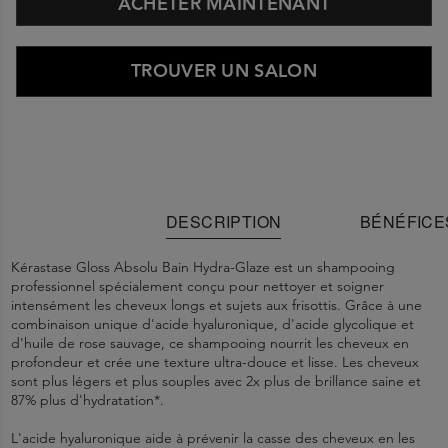
ACHETER MAINTENANT
TROUVER UN SALON
DESCRIPTION
BÉNÉFICE
Kérastase Gloss Absolu Bain Hydra-Glaze est un shampooing
professionnel spécialement conçu pour nettoyer et soigner
intensément les cheveux longs et sujets aux frisottis. Grâce à une
combinaison unique d'acide hyaluronique, d'acide glycolique et
d'huile de rose sauvage, ce shampooing nourrit les cheveux en
profondeur et crée une texture ultra-douce et lisse. Les cheveux
sont plus légers et plus souples avec 2x plus de brillance saine et
87% plus d'hydratation*.
L'acide hyaluronique aide à prévenir la casse des cheveux en les