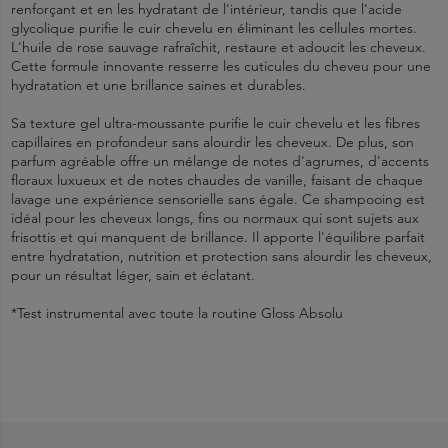
renforçant et en les hydratant de l'intérieur, tandis que l'acide
glycolique purifie le cuir chevelu en éliminant les cellules mortes.
L'huile de rose sauvage rafraîchit, restaure et adoucit les cheveux.
Cette formule innovante resserre les cuticules du cheveu pour une
hydratation et une brillance saines et durables.
Sa texture gel ultra-moussante purifie le cuir chevelu et les fibres
capillaires en profondeur sans alourdir les cheveux. De plus, son
parfum agréable offre un mélange de notes d'agrumes, d'accents
floraux luxueux et de notes chaudes de vanille, faisant de chaque
lavage une expérience sensorielle sans égale. Ce shampooing est
idéal pour les cheveux longs, fins ou normaux qui sont sujets aux
frisottis et qui manquent de brillance. Il apporte l'équilibre parfait
entre hydratation, nutrition et protection sans alourdir les cheveux,
pour un résultat léger, sain et éclatant.
*Test instrumental avec toute la routine Gloss Absolu
Shampooing ultra-revitalisant
1.
1282055 A - INGREDIENTS: AQUA / WATER / EAU • SODIUM
Appliquer Kérastase Gloss Absolu Bain Hydra-Glaze sur les
cheveux mouillés.
LAURETH SULFATE • LACTIC ACID • ARGININE • SALICYLIC
Pour cheveux longs sujets aux frisottis
2.
ACID • SODIUM HYDROXIDE • TRIETHYL CITRATE • PARFUM /
Masser et faire mousser brièvement.
3.
FRAGRANCE • COCAMIDOPROPYL HYDROXYSULTAINE • DECYL
Rincer soigneusement.
Formule à base d'acide hyaluronique, d'acide glycolique et d'huile
4.
GLUCOSIDE • SODIUM CHLORIDE • SODIUM BENZOATE •
Répéter l'opération si nécessaire pour obtenir des résultats
de rose sauvage
optimaux.
LIMONENE • HYDROXYPROPYL GUAR