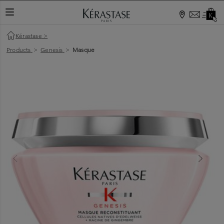
TOGGLE NAVIGATION
Kérastase
>
Products
>
Genesis
>
Masque