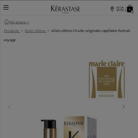
TOGGLE NAVIGATION
Kérastase
>
Products
>
Elixir Ultime
>
elixir-ultime-l-huile-originale-capillaire-format-
voyage