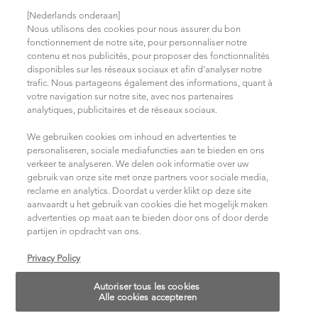
Mentions légales
[Nederlands onderaan]
Nous utilisons des cookies pour nous assurer du bon
Politique de confidentialité
fonctionnement de notre site, pour personnaliser notre
contenu et nos publicités, pour proposer des fonctionnalités
Trouvez votre salon
disponibles sur les réseaux sociaux et afin d’analyser notre
Conditions d'Utilisation
trafic. Nous partageons également des informations, quant à
votre navigation sur notre site, avec nos partenaires
analytiques, publicitaires et de réseaux sociaux.
NOUS REJOINDRE SUR LES RÉSEAUX SOCIAUX
We gebruiken cookies om inhoud en advertenties te
personaliseren, sociale mediafuncties aan te bieden en ons
verkeer te analyseren. We delen ook informatie over uw
gebruik van onze site met onze partners voor sociale media,
reclame en analytics. Doordat u verder klikt op deze site
aanvaardt u het gebruik van cookies die het mogelijk maken
advertenties op maat aan te bieden door ons of door derde
partijen in opdracht van ons.
Choisissez votre pays/région
Privacy Policy
Autoriser tous les cookies
14, rue Royale 75008 PARIS
Alle cookies accepteren
[email protected]