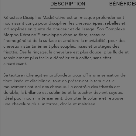
DESCRIPTION
BÉNÉFICE
Kérastase Discipline Maskératine est un masque profondément
nourrissant conçu pour discipliner les cheveux épais, rebelles et
indisciplinés en quête de douceur et de lissage. Son Complexe
Morpho-Kératine™ enveloppe chaque fibre, restaure
l’homogénéité de la surface et améliore la maniabilité, pour des
cheveux instantanément plus souples, lisses et protégés des
frisottis. Dès le rinçage, la chevelure est plus douce, plus fluide et
sensiblement plus facile à démêler et à coiffer, sans effet
alourdissant.
Sa texture riche agit en profondeur pour offrir une sensation de
fibre lissée et disciplinée, tout en préservant la tenue et le
mouvement naturel des cheveux. Le contrôle des frisottis est
durable, la brillance est sublimée et le toucher devient soyeux.
Idéal pour nourrir intensément, dompter le volume et retrouver
une chevelure plus uniforme, docile et maîtrisée.
La fibre est gainée de façon innovante pour une douceur intense.
Étape 1
1149820 F - INGREDIENTS: AQUA / WATER • CETEARYL
En cas de contact avec les yeux, les rincer immédiatement et
. Commencez par laver les cheveux avec le shampooing
Discipline Bain Fluidealiste pour un résultat optimal.
ALCOHOL • BEHENTRIMONIUM CHLORIDE • GLYCERIN •
abondamment.
Les cheveux sont lisses, maniables et protégés des frisottis.
Étape 2
AMODIMETHICONE • CETYL ESTERS • POTATO STARCH
Ne pas laisser à la portée des enfants.
. Appliquez le masque sur cheveux propres et essorés.
Massez sur les longueurs et les pointes. Utilisez le masque une fois
MODIFIED • ISOPROPYL ALCOHOL • METHYLPARABEN •
La texture est préservée, grâce à l’amidon (Optimized Starch).
par semaine sur cheveux sensibilisés et aussi souvent que souhaité
TRIDECETH-6 • BENZYL SALICYLATE • BENZYL ALCOHOL •