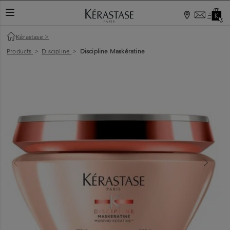
TOGGLE NAVIGATION
Kérastase
>
Products
>
Discipline
>
Discipline Maskératine