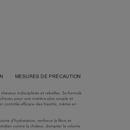
ON
MESURES DE PRÉCAUTION
heveux indisciplinés et rebelles. Sa formule
du cheveu pour une matière plus souple et
 un contrôle efficace des frisottis, même en
perte d’hydratation, renforce la fibre et
otidien contre la chaleur, dompter le volume