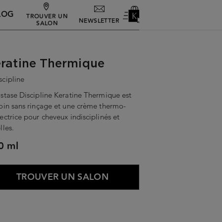
LOG
TROUVER UN
NEWSLETTER
SALON
ratine Thermique
scipline
stase Discipline Keratine Thermique est
oin sans rinçage et une crème thermo-
ectrice pour cheveux indisciplinés et
lles.
0 ml
TROUVER UN SALON