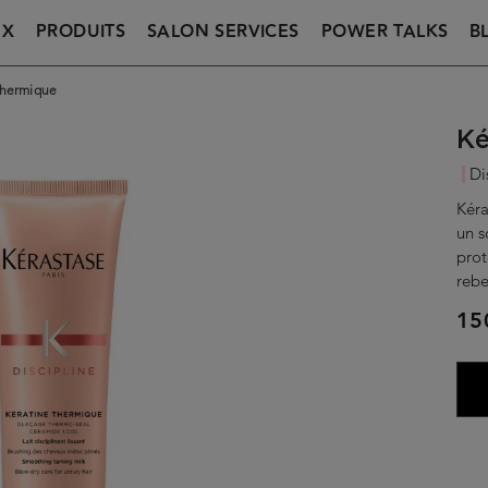
UX
PRODUITS
SALON SERVICES
POWER TALKS
B
Thermique
Ké
Di
Kéra
un s
prot
rebe
15