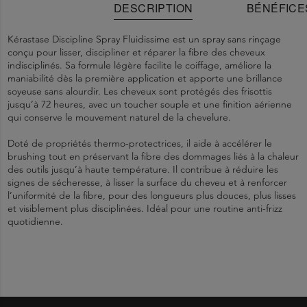
DESCRIPTION
BÉNÉFICE
Kérastase Discipline Spray Fluidissime est un spray sans rinçage
conçu pour lisser, discipliner et réparer la fibre des cheveux
indisciplinés. Sa formule légère facilite le coiffage, améliore la
maniabilité dès la première application et apporte une brillance
soyeuse sans alourdir. Les cheveux sont protégés des frisottis
jusqu’à 72 heures, avec un toucher souple et une finition aérienne
qui conserve le mouvement naturel de la chevelure.
Doté de propriétés thermo-protectrices, il aide à accélérer le
brushing tout en préservant la fibre des dommages liés à la chaleur
des outils jusqu’à haute température. Il contribue à réduire les
signes de sécheresse, à lisser la surface du cheveu et à renforcer
l’uniformité de la fibre, pour des longueurs plus douces, plus lisses
et visiblement plus disciplinées. Idéal pour une routine anti-frizz
quotidienne.
Les cheveux instantanément plus faciles à coiffer, doux et éclatants.
Étape 1
1161101 B - INGREDIENTS: AQUA / WATER / EAU •
En cas de contact avec les yeux, les rincer immédiatement et
. Bien agiter le produit avant utilisation.
Étape 2
AMODIMETHICONE • PEG-40 HYDROGENATED CASTOR OIL •
abondamment.
. Appliquez le spray (4-5 pressions) sans rinçage sur
Jusqu'à 72 heures de protection anti-frisottis.
cheveux essorés.
TRIDECETH-5 • POLYQUATERNIUM-37 • PHENOXYETHANOL •
Ne pas laisser à la portée des enfants.
Étape 3
PROPYLENE GLYCOL DICAPRYLATE/DICAPRATE • GLYCERIN •
. Procédez ensuite à votre brushing habituel.
Protège contre la chaleur des outils de coiffage.
PHENYL TRIMETHICONE • TRIDECETH-10 • PPG-1 TRIDECETH-6 •
ARGININE • GLUTAMIC ACID • BENZYL SALICYLATE • SERINE •