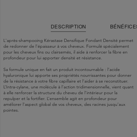
DESCRIPTION
BÉNÉFICE
L'après-shampooing Kérastase Densifique Fondant Densité permet
de redonner de l'épaisseur à vos cheveux. Formulé spécialement
pour les cheveux fins ou clairsemés, il aide à renforcer la fibre en
profondeur pour lui apporter densité et résistance.
Sa formule unique en fait un produit incontournable : l’acide
hyaluronique lui apporte ses propriétés nourrissantes pour donner
de la résistance à votre fibre capillaire et l’aider à se reconstituer.
L’Intra-cylane, une molécule à l’action tridimensionnelle, vient quant
à elle renforcer la structure du cheveu de l’intérieur pour la
repulper et la fortifier. L’ensemble agit en profondeur pour
améliorer l’aspect global de vos cheveux, des racines jusqu’aux
pointes.
Nourrit et hydrate intensément les cheveux sans les alourdir.
Après le Bain Densité, appliquer le Fondant sur cheveux lavés et
Aqua / Water - Cetearyl Alcohol - Behentrimonium Chloride -
En cas de contact avec les yeux, les rincer immédiatement et
essorés en veillant à envelopper toutes les mèches. Masser les
Aminopropyl Triethoxysilane - Starch Acetate - Cetyl Esters -
abondamment.
La structure capillaire est améliorée de l'intérieur.
racines et longueurs. Laisser poser 1-2 minutes, puis rincer
Isopropyl Alcohol - Lactic Acid - Hydroxyethylcellulose - Hexyl
abondamment.
Cinnamal - Linalool - Chlorhexidine Digluconate - Citronellol -