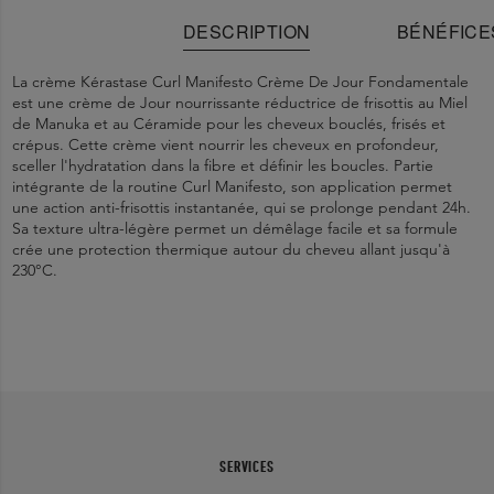
DESCRIPTION
BÉNÉFICE
La crème Kérastase Curl Manifesto Crème De Jour Fondamentale
est une crème de Jour nourrissante réductrice de frisottis au Miel
de Manuka et au Céramide pour les cheveux bouclés, frisés et
crépus. Cette crème vient nourrir les cheveux en profondeur,
sceller l'hydratation dans la fibre et définir les boucles. Partie
intégrante de la routine Curl Manifesto, son application permet
une action anti-frisottis instantanée, qui se prolonge pendant 24h.
Sa texture ultra-légère permet un démêlage facile et sa formule
crée une protection thermique autour du cheveu allant jusqu'à
230°C.
Formule sans rinçage ultra légère qui nourrit et répare les fibres
Appliquer sur cheveux essorés. Prélever la quantité de produit
AQUA / WATER / EAU - GLYCERIN - CETEARYL ALCOHOL -
Aucune précaution spécifique d'utilisation n'est requise pour ce
pour une hydratation extrême.
nécessaire en fonction de la longueur et de l'épaisseur des
HELIANTHUS ANNUUS SEED OIL / SUNFLOWER SEED OIL -
produit dans des conditions normales ou raisonnablement
cheveux et répartir dans les mains. Déposer la Crème de Jour
HYDROXYPROPYL GUAR - STEARAMIDOPROPYL
prévisibles d'utilisation.
Offre une protection antifrisottis pendant toute la journée et une
uniformément mains à plat sur l'ensemble de la chevelure.
DIMETHYLAMINE - CETYL ESTERS - CAPRYLYL GLYCOL -
protection contre l'humidité pendant 24 heures.
Envelopper les boucles avec les mains pour bien les définir. Ne pas
GLYCERYL STEARATE - SALICYLIC ACID - BENZYL SALICYLATE -
rincer.
LINALOOL - BENZYL ALCOHOL - TARTARIC ACID - MEL EXTRACT
Protège les cheveux grâce à des propriétés activées par la chaleur.
/ HONEY EXTRACT - 2-OLEAMIDO-1,3-OCTADECANEDIOL -
CITRIC ACID - PARFUM / FRAGRANCE -
SERVICES
Crée des boucles souples, naturelles et résistantes et favorise la
définition, l'élasticité et la brillance des cheveux.