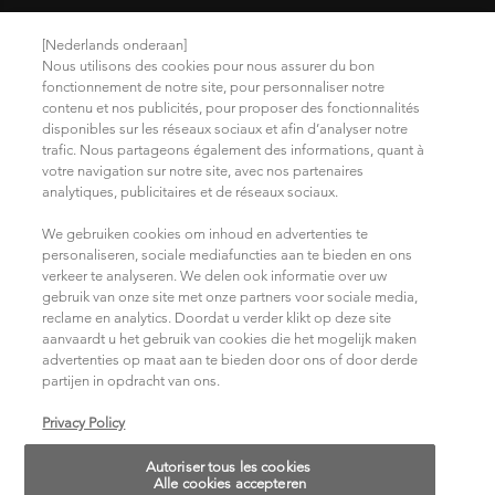
Mentions légales
[Nederlands onderaan]
Nous utilisons des cookies pour nous assurer du bon
Politique de confidentialité
fonctionnement de notre site, pour personnaliser notre
contenu et nos publicités, pour proposer des fonctionnalités
Trouvez votre salon
disponibles sur les réseaux sociaux et afin d’analyser notre
Conditions d'Utilisation
trafic. Nous partageons également des informations, quant à
votre navigation sur notre site, avec nos partenaires
analytiques, publicitaires et de réseaux sociaux.
NOUS REJOINDRE SUR LES RÉSEAUX SOCIAUX
We gebruiken cookies om inhoud en advertenties te
personaliseren, sociale mediafuncties aan te bieden en ons
verkeer te analyseren. We delen ook informatie over uw
gebruik van onze site met onze partners voor sociale media,
reclame en analytics. Doordat u verder klikt op deze site
aanvaardt u het gebruik van cookies die het mogelijk maken
advertenties op maat aan te bieden door ons of door derde
partijen in opdracht van ons.
Choisissez votre pays/région
Privacy Policy
Autoriser tous les cookies
14, rue Royale 75008 PARIS
Alle cookies accepteren