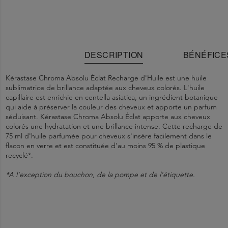
DESCRIPTION
BÉNÉFICE
Kérastase Chroma Absolu Éclat Recharge d'Huile est une huile
sublimatrice de brillance adaptée aux cheveux colorés. L'huile
capillaire est enrichie en centella asiatica, un ingrédient botanique
qui aide à préserver la couleur des cheveux et apporte un parfum
séduisant. Kérastase Chroma Absolu Éclat apporte aux cheveux
colorés une hydratation et une brillance intense. Cette recharge de
75 ml d'huile parfumée pour cheveux s'insère facilement dans le
flacon en verre et est constituée d'au moins 95 % de plastique
recyclé*.
*A l'exception du bouchon, de la pompe et de l'étiquette.
"Kérastase Chroma Absolu Éclat Recharge d'Huile pour cheveux
Étape 1.
1248628 G - INGREDIENTS: ISODODECANE • DIMETHICONE •
Aucune précaution spécifique d'utilisation n'est requise pour ce
Appliquez 1 ou 2 gouttes sur les cheveux secs ou mouillés
normaux et colorés
comme soin sans rinçage.
C11-13 ISOALKANE • CAPRYLIC/CAPRIC TRIGLYCERIDE •
produit dans des conditions normales ou raisonnablement
Étape 2.
DIMETHICONOL • AMODIMETHICONE • ALCOHOL DENAT. •
prévisibles d'utilisation.
Commencez par les demi-longueurs et allez vers les
Format recharge pour un choix plus conscient
pointes.
LINALOOL • LIMONENE • GERANIOL • HYDROXYCITRONELLAL