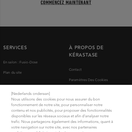
COMMENCEZ MAINTENANT
SERVICES
À PROPOS DE
KÉRASTASE
En salon : Fusio-Dose
Contact
Plan du site
Paramètres Des Cookies
Mentions légales
[Nederlands onderaan]
Nous utilisons des cookies pour nous assurer du bon
Politique de confidentialité
fonctionnement de notre site, pour personnaliser notre
contenu et nos publicités, pour proposer des fonctionnalités
Trouvez votre salon
disponibles sur les réseaux sociaux et afin d’analyser notre
Conditions d'Utilisation
trafic. Nous partageons également des informations, quant à
votre navigation sur notre site, avec nos partenaires