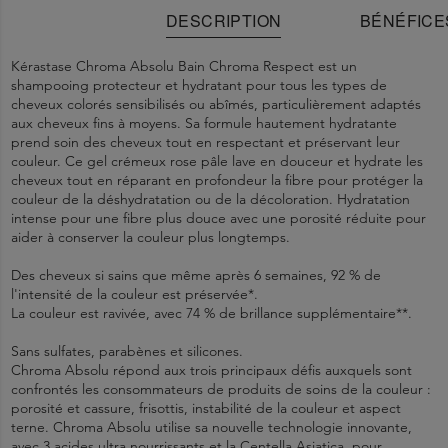
DESCRIPTION
BÉNÉFICE
Kérastase Chroma Absolu Bain Chroma Respect est un
shampooing protecteur et hydratant pour tous les types de
cheveux colorés sensibilisés ou abîmés, particulièrement adaptés
aux cheveux fins à moyens. Sa formule hautement hydratante
prend soin des cheveux tout en respectant et préservant leur
couleur. Ce gel crémeux rose pâle lave en douceur et hydrate les
cheveux tout en réparant en profondeur la fibre pour protéger la
couleur de la déshydratation ou de la décoloration. Hydratation
intense pour une fibre plus douce avec une porosité réduite pour
aider à conserver la couleur plus longtemps.
Des cheveux si sains que même après 6 semaines, 92 % de
l'intensité de la couleur est préservée*.
La couleur est ravivée, avec 74 % de brillance supplémentaire**.
Sans sulfates, parabènes et silicones.
Chroma Absolu répond aux trois principaux défis auxquels sont
confrontés les consommateurs de produits de soins de la couleur :
porosité et cassure, frisottis, instabilité de la couleur et aspect
terne. Chroma Absolu utilise sa nouvelle technologie innovante,
avec 3 acides ultra nourrissants et la Centella Asiatica, pour